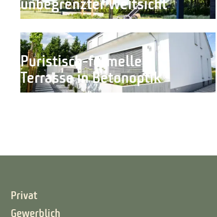
unbegrenzter Weitsicht
Puristisch-formelle
Terrasse in Betonoptik
Privat
Gewerblich