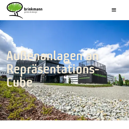
Außenanlagen an
Repräsentations-
Cube